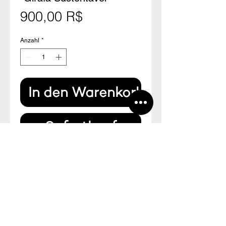
Preis
900,00 R$
Anzahl
*
In den Warenkorb
Sofortkauf
Cerâmica alta temperatura branca,
preta & planta.
2016
P70