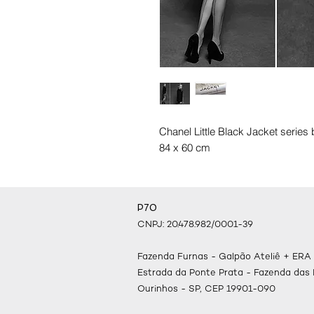
Chanel Little Black Jacket series 
84 x 60 cm
P70
CNPJ: 20.478.982/0001-39
Fazenda Furnas - Galpão Ateliê + ERA
Estrada da Ponte Prata - Fazenda das
Ourinhos - SP, CEP 19901-090