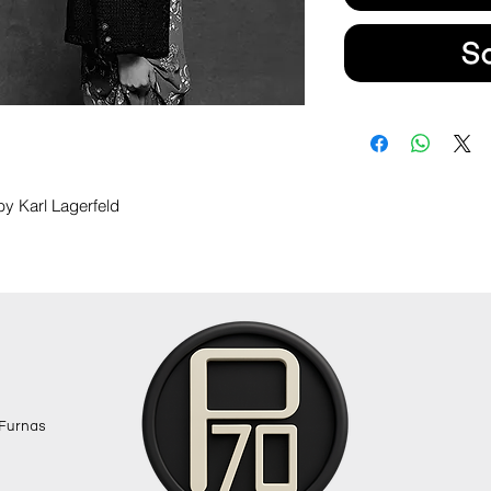
S
by Karl Lagerfeld
 Furnas