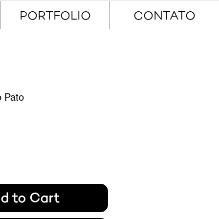
PORTFOLIO
CONTATO
o Pato
rice
d to Cart