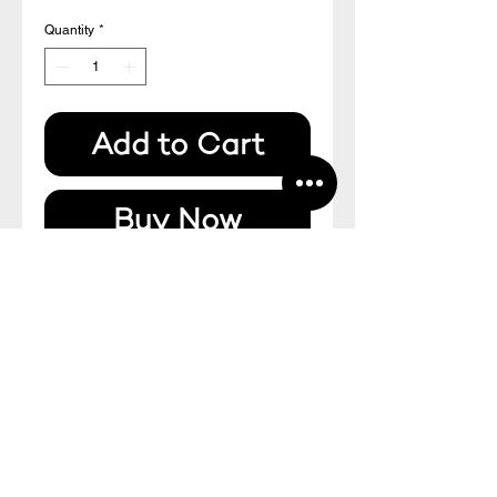
Quantity
*
Add to Cart
Buy Now
Impressão digital numerada de 50
unidades, assinada pelo artista.
42 x 30 cm
P70
CNPJ:
20.478.982
/0001-39
Fazenda Furnas - Galpão Ateliê + ERA
Estrada da Ponte Prata - Fazenda das Furnas
Ourinhos - SP, CEP
19901-090
Visitas com agendamento prévio:
ponder70@ponder70.com |
+55 11 98123 6798