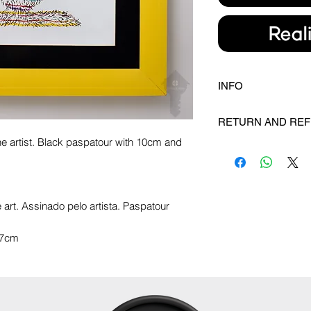
Real
INFO
FREE SHIPPING AVA
RETURN AND REF
PLEASE CONSULT 
the artist. Black paspatour with 10cm and 
YOUR COUNTRY.
Please contact us 
--
--
FRETE GRÁTIS PAR
Favor contactar vi
Prazo de envio: 3 di
art. Assinado pelo artista. Paspatour 
 37cm