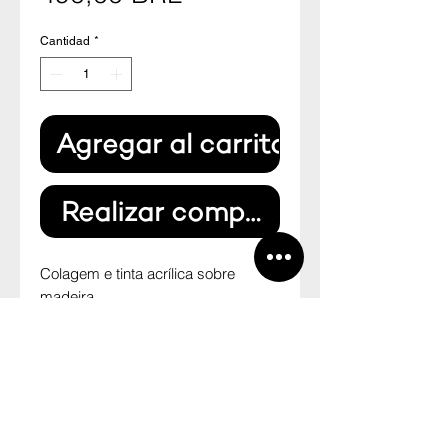
Cantidad
*
Agregar al carrito
Realizar compra
Colagem e tinta acrílica sobre 
madeira.

37 cm x 35 cm

2013

--

Collage and acrylic paint on wood.

37 cm x 35 cm

2013