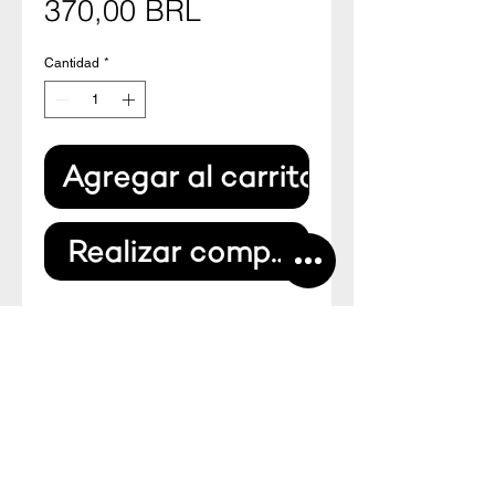
Precio
370,00 BRL
Cantidad
*
Agregar al carrito
Realizar compra
Pintura original sobre papel cartão 
japonês. Sem moldura.

12 cm x 14 cm

--

Original paint on Japanese card 
board paper. Unframed.