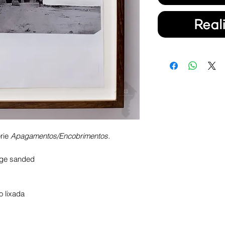
Real
rie
Apagamentos/Encobrimentos.
age sanded
o lixada
m