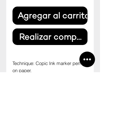
Agregar al carrito
Realizar compra
Technique: Copic Ink marker pen
on paper.
Size: 29,7 cm x 21 cm
--
Técnica: Caneta marcadora
Copic sobre papel
Tamanho: 29,7 cm x 21 cm
P70
CNPJ:
20.478.982
/0001-39
Fazenda Furnas - Galpão Ateliê + ERA