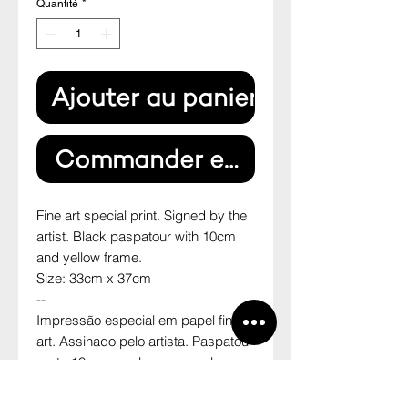
Quantité
*
Ajouter au panier
Commander et payer
Fine art special print. Signed by the 
artist. Black paspatour with 10cm 
and yellow frame.
Size: 33cm x 37cm
--
Impressão especial em papel fine 
art. Assinado pelo artista. Paspatour 
preto 10cm e moldura amarela.
Tamanho (altura x largura): 33 x 
37cm