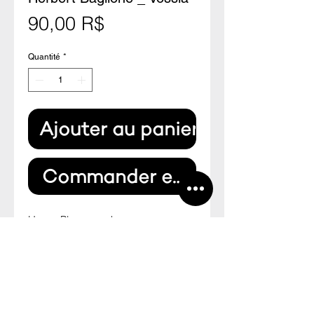
Prix
90,00 R$
Quantité
*
Ajouter au panier
Commander et payer
Upper Playground
Capa dura, 96 páginas
--
Upper Playground
Hard cover, 206 pages