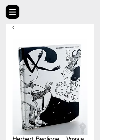
Herbert Baglione _ Vossia