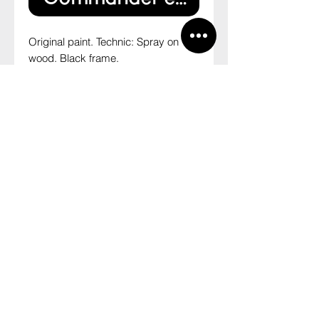
Original paint. Technic: Spray on 
wood. Black frame.

Size: 150cm x 70cm

--

Pintura original. Técnica: Spray 
sobre madeira. Moldura preta.

Tamanho: 150 x 70cm
INFO
FRETE GRÁTIS PARA TODO O
RETURN AND REFUND POLICY
BRASIL
Prazo de envio: 3 dias úteis
Favor contactar via
ponder70@ponder70.com
Pas Schaefer estudou Ciências
Naturais - USP, onde abriu campo
P70
CNPJ:
20.478.982
/0001-39
favorável em sua nova empreitada:
Fazenda Furnas - Galpão Ateliê + ERA
Estrada da Ponte Prata - Fazenda das Furnas
pensar na complexidade dos
Ourinhos - SP, CEP
19901-090