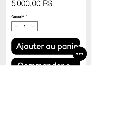
Prix
5 000,00 R$
Quantité
*
Ajouter au panier
Commander et payer
Desenho original assinado pela
artista
30 x 23 cm
P70
CNPJ:
20.478.982
/0001-39
Fazenda Furnas - Galpão Ateliê + ERA