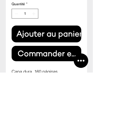
Quantité
*
Ajouter au panier
Commander et payer
Capa dura, 160 páginas.
Idioma: Inglês
Tamanho: 19,8cm x 25,9cm x 2cm
INFO
Uma estrela solitária no campo do
surrealismo pop zoológico, os
métodos de pesquisa pouco