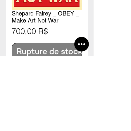
Shepard Fairey _ OBEY _
Make Art Not War
Prix
700,00 R$
Rupture de stock
Poster offset assinado pelo 
artista.90 x 60 cm--Offset poster 
signed by the artist.
P70
CNPJ:
20.478.982
/0001-39
Fazenda Furnas - Galpão Ateliê + ERA
Estrada da Ponte Prata - Fazenda das Furnas
Ourinhos - SP, CEP
19901-090
Visitas com agendamento prévio:
ponder70@ponder70.com |
+55 11 98123 6798
2012 - 2026 © site by P70