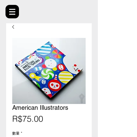
American Illustrators
價
R$75.00
格
數量
*