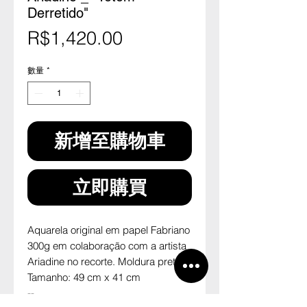
Derretido"
價
R$1,420.00
格
數量
*
新增至購物車
立即購買
Aquarela original em papel Fabriano 
300g em colaboração com a artista 
Ariadine no recorte. Moldura preta.
Tamanho: 49 cm x 41 cm
--