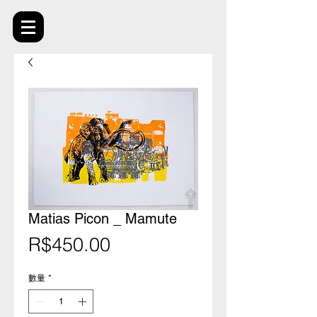
Matias Picon _ Mamute
價
R$450.00
格
數量
*