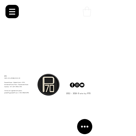
Projects
P70
CNPJ:
20.478.982
/0001-39
Fazenda Furnas - Galpão Ateliê + ERA
Estrada da Ponte Prata - Fazenda das Furnas
Ourinhos - SP, CEP
19901-090
Visitas com agendamento prévio:
ponder70@ponder70.com |
+55 11 98123 6798
2012 - 2026 © site by P70