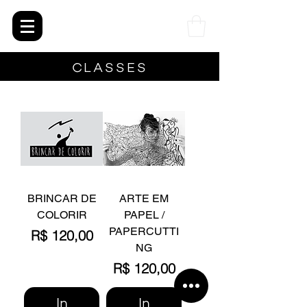
Loja de arte
CLASSES
galeria de arte
contemporânea
BRINCAR DE
ARTE EM
COLORIR
PAPEL /
PAPERCUTTI
Prijs
R$ 120,00
NG
Prijs
R$ 120,00
In
In