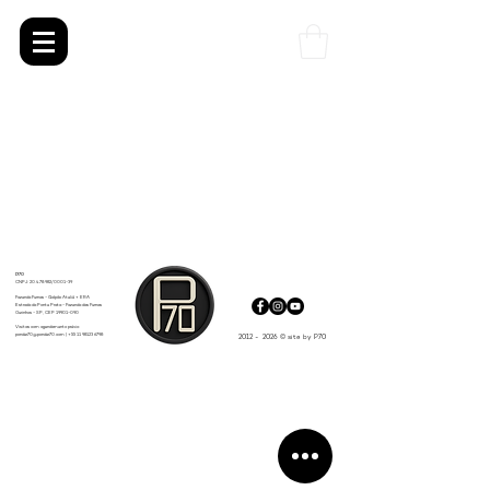
Projects
P70
CNPJ:
20.478.982
/0001-39
Fazenda Furnas - Galpão Ateliê + ERA
Estrada da Ponte Prata - Fazenda das Furnas
Ourinhos - SP, CEP
19901-090
Visitas com agendamento prévio:
ponder70@ponder70.com |
+55 11 98123 6798
2012 - 2026 © site by P70